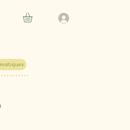
ématiques
e