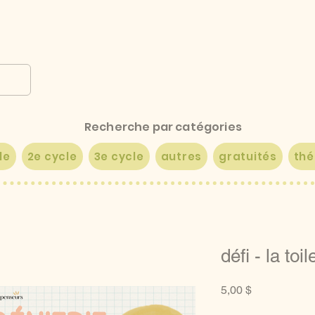
Recherche par catégories
le
2e cycle
3e cycle
autres
gratuités
th
défi - la toil
Prix
5,00 $