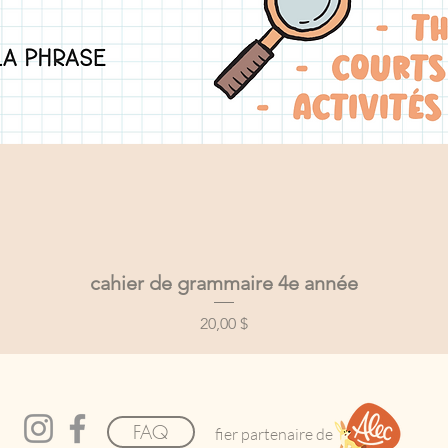
cahier de grammaire 4e année
Aperçu rapide
Prix
20,00 $
FAQ
fier partenaire de