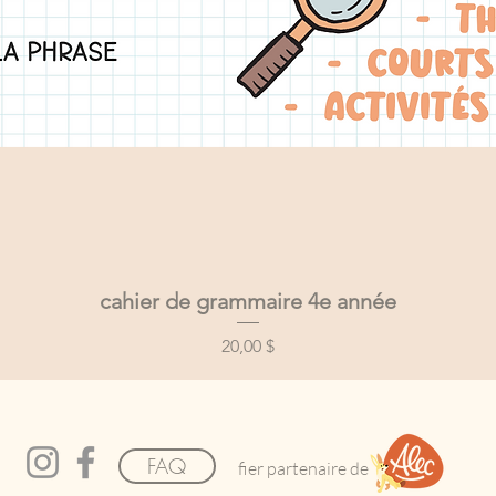
cahier de grammaire 4e année
Aperçu rapide
Prix
20,00 $
FAQ
fier partenaire de