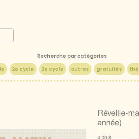
Recherche par catégories
le
2e cycle
3e cycle
autres
gratuités
th
Réveille-ma
année)
Prix
4,00 $