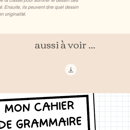
de la classe pour admirer le dessin des
né. Ensuite, ils peuvent dire quel dessin
on originalité.
aussi à voir ...