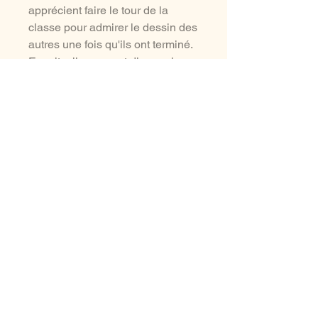
apprécient faire le tour de la
classe pour admirer le dessin des
autres une fois qu'ils ont terminé.
Ensuite, ils peuvent dire quel
dessin a retenu leur attention de
par son originalité.
aussi à voir ...