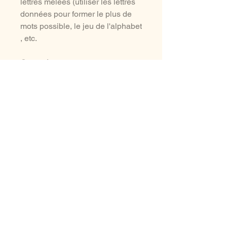
lettres mêlées (utiliser les lettres
données pour former le plus de
mots possible, le jeu de l'alphabet
, etc.
Correction
Le corrigé est inclus. Je suggère
l'impression en couleur si vous
prévoyez que les élèves se
corrigent par auto-correction.
Toutefois, un retour en grand
groupe quotidien prend peu de
temps et les discussions qu'on
peut tirer de la correction peuvent
être très enrichissantes!