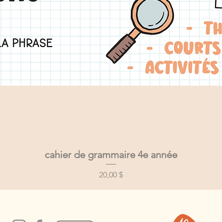
cahier de grammaire 4e année
Aperçu rapide
Prix
20,00 $