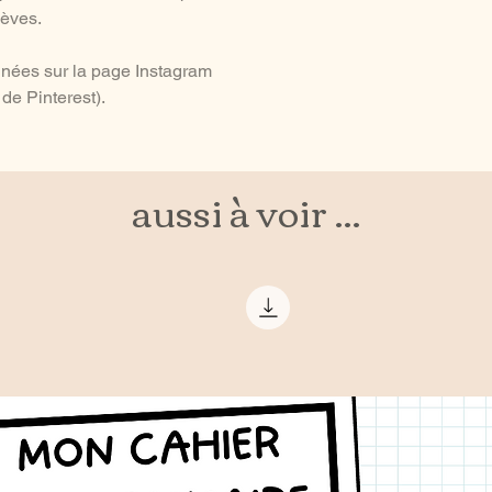
lèves.
nées sur la page Instagram
de Pinterest).
aussi à voir ...