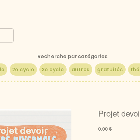
Recherche par catégories
le
2e cycle
3e cycle
autres
gratuités
th
Projet devoi
Prix
0,00 $