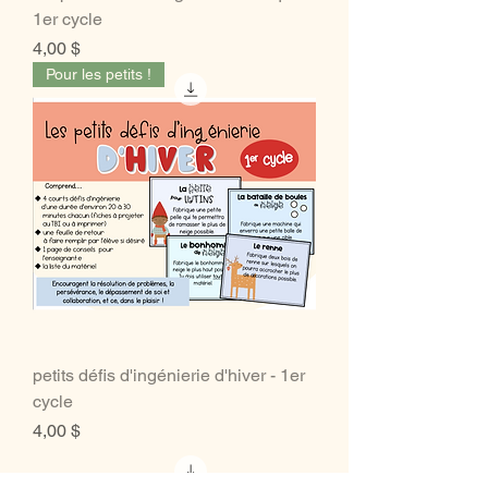
1er cycle
Prix
4,00 $
Pour les petits !
petits défis d'ingénierie d'hiver - 1er
cycle
Prix
4,00 $