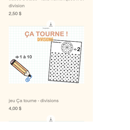
division
Prix
2,50 $
jeu Ça tourne - divisions
Prix
4,00 $