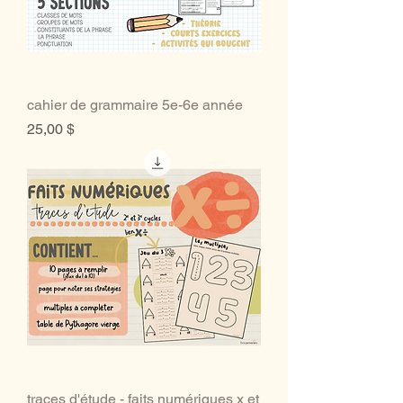
cahier de grammaire 5e-6e année
Prix
25,00 $
traces d'étude - faits numériques x et