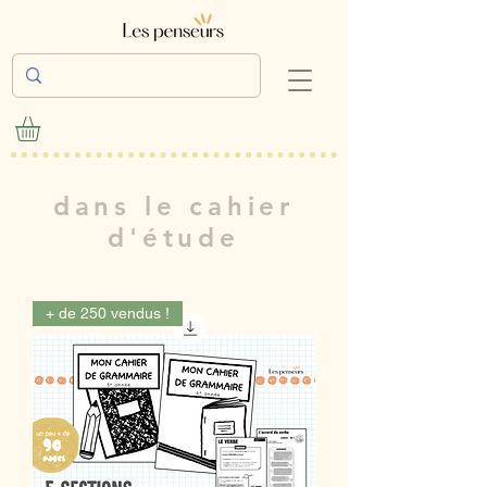
dans le cahier
d'étude
+ de 250 vendus !