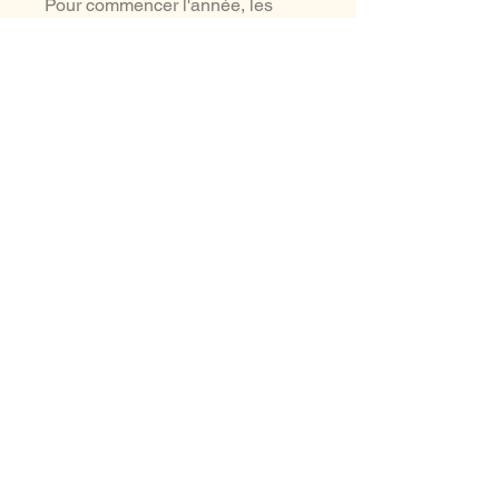
Pour commencer l'année, les
notions qui y sont abordées ont
toutes été vues en 4e année.
Voir
les images du produit pour les
thèmes abordés dans les 2
versions.
Sont intégrés chaque semaine :
calcul mental et tables de
multiplication/division
aussi à voir ...