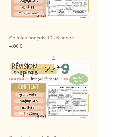
Spirales français 10 - 6 année
Prix
4,00 $