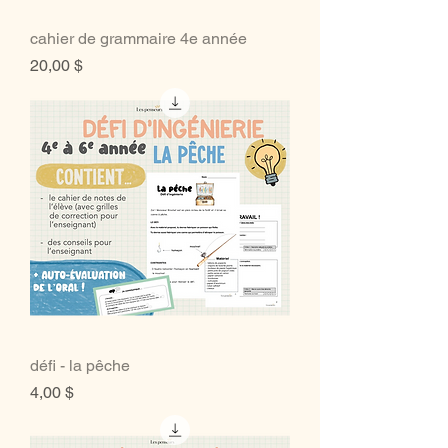
cahier de grammaire 4e année
Prix
20,00 $
défi - la pêche
Prix
4,00 $