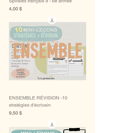
Spirales français 9 - 6e année
Prix
4,00 $
ENSEMBLE RÉVISION -10
stratégies d'écrivain
Prix
9,50 $