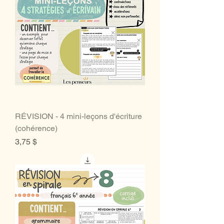
RÉVISION - 4 mini-leçons d'écriture
(cohérence)
Prix
3,75 $