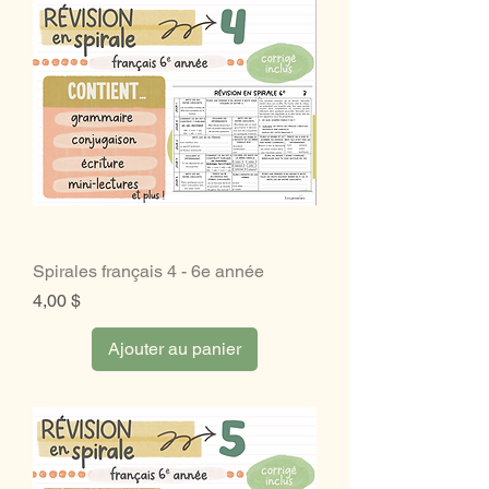
Spirales français 4 - 6e année
Prix
4,00 $
Ajouter au panier