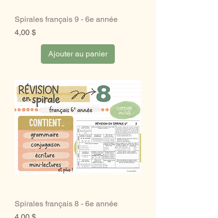
Spirales français 9 - 6e année
Prix
4,00 $
Ajouter au panier
Spirales français 8 - 6e année
Prix
4,00 $