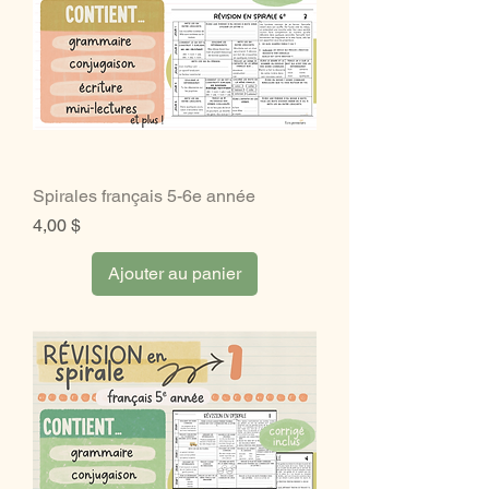
Spirales français 5-6e année
Prix
4,00 $
Ajouter au panier