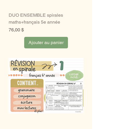
DUO ENSEMBLE spirales
maths+français 5e année
Prix
76,00 $
Ajouter au panier