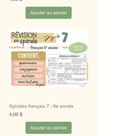
Ajouter au panier
Spirales français 7 - 6e année
Prix
4,00 $
Ajouter au panier