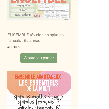
ENSEMBLE révision en spirales
français - 5e année
Prix
40,00 $
Ajouter au panier