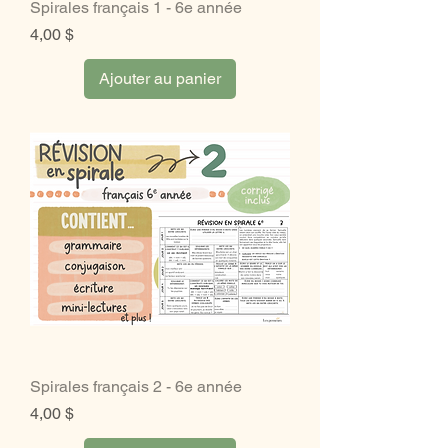
Spirales français 1 - 6e année
Prix
4,00 $
Ajouter au panier
Spirales français 2 - 6e année
Prix
4,00 $