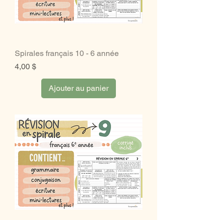
Spirales français 10 - 6 année
Prix
4,00 $
Ajouter au panier