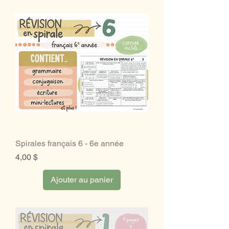
Spirales français 6 - 6e année
Prix
4,00 $
Ajouter au panier