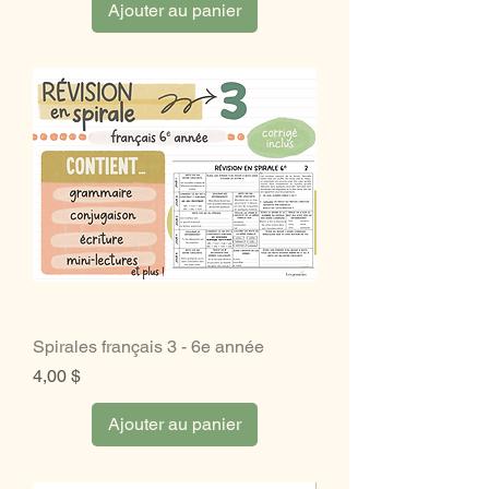
Ajouter au panier
Spirales français 3 - 6e année
Prix
4,00 $
Ajouter au panier