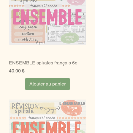
ENSEMBLE spirales français 6e
Prix
40,00 $
Ajouter au panier